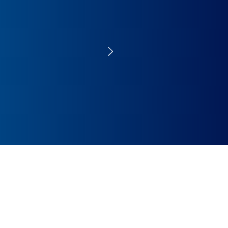
et, A. C.
 en
ara fines de