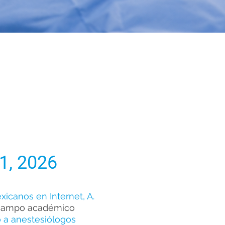
PCIONES A
PCIONES A
1, 2026
icanos en Internet, A.
el campo académico
o a anestesiólogos